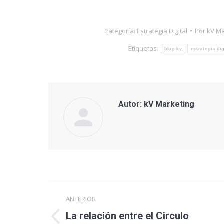
Categoría:
Estrategia Digital
Por
kV Ma
Etiquetas:
blog kv
estrategia dig
Autor:
kV Marketing
Navegación
ANTERIOR
entre
La relación entre el Circulo
Publicación