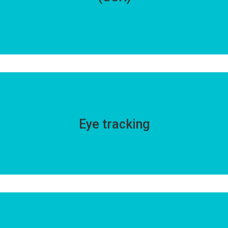
sitio web, blog, e-commerce o tu campaña para anuncios de
redes sociales (Facebook Ads, Google Ads, Instagram Ads,
etc).
Eye tracking
A través de mapas de calor identificamos cuáles son las
Eye tracking
áreas en las que se concentran los ojos del usuario, esta
tecnología permite hacer un seguimiento ocular preciso para
analizar lo que considera como importante o interesante.
Facial Coding