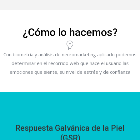
¿Cómo lo hacemos?
Con biometría y análisis de neuromarketing aplicado podemos
determinar en el recorrido web que hace el usuario las
emociones que siente, su nivel de estrés y de confianza
Respuesta Galvánica de la Piel
(GSR)
Respuesta Galvánica de la Piel
Al medir de la micro sudoración de la piel podemos analizar
(GSR)
la intensidad emocional mientras los usuarios navegan el