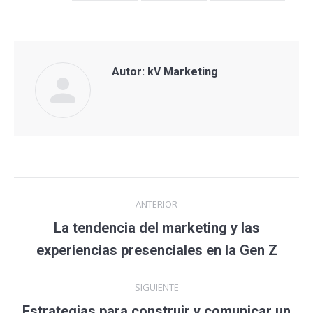
Autor:
kV Marketing
Navegación
ANTERIOR
entre
La tendencia del marketing y las
Publicación
publicaciones
experiencias presenciales en la Gen Z
anterior:
SIGUIENTE
Estrategias para construir y comunicar un