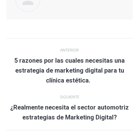
Navegación
ANTERIOR
entre
5 razones por las cuales necesitas una
publicaciones
Publicación
estrategia de marketing digital para tu
anterior:
clínica estética.
SIGUIENTE
¿Realmente necesita el sector automotriz
Publicación
estrategias de Marketing Digital?
siguiente: