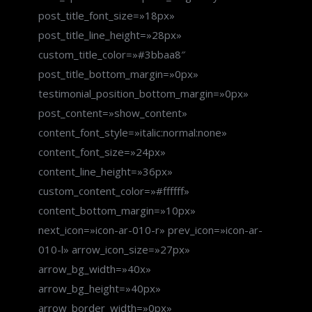
post_title_font_size=»18px»
post_title_line_height=»28px»
custom_title_color=»#3bbaa8″
post_title_bottom_margin=»0px»
testimonial_position_bottom_margin=»0px»
post_content=»show_content»
content_font_style=»italic:normal:none»
content_font_size=»24px»
content_line_height=»36px»
custom_content_color=»#ffffff»
content_bottom_margin=»10px»
next_icon=»icon-ar-010-r» prev_icon=»icon-ar-
010-l» arrow_icon_size=»27px»
arrow_bg_width=»40x»
arrow_bg_height=»40px»
arrow_border_width=»0px»