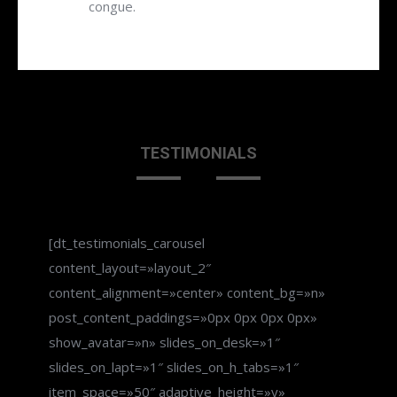
congue.
TESTIMONIALS
[dt_testimonials_carousel
content_layout=»layout_2″
content_alignment=»center» content_bg=»n»
post_content_paddings=»0px 0px 0px 0px»
show_avatar=»n» slides_on_desk=»1″
slides_on_lapt=»1″ slides_on_h_tabs=»1″
item_space=»50″ adaptive_height=»y»