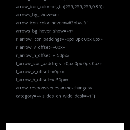
arrow_icon_color=»rgba(255,255,255,0.35)»
arrows_bg_show=»n»
arrow_icon_color_hover=»#3bbaa8″
arrows_bg_hover_show=»n»
r_arrow_icon_paddings=»0px 0px 0px 0px»
r_arrow_v_offset=»0px»
r_arrow_h_offset=»-50px»
l_arrow_icon_paddings=»0px 0px 0px 0px»
l_arrow_v_offset=»0px»
l_arrow_h_offset=»-50px»
arrow_responsiveness=»no-changes»
category=»» slides_on_wide_desk=»1″]